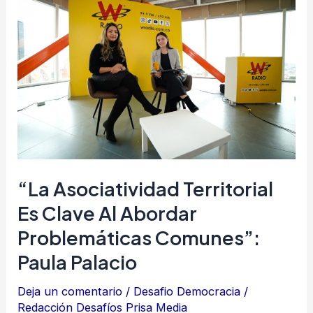
asociatividad
territorial
es
clave
al
abordar
problemáticas
comunes”:
Paula
“La Asociatividad Territorial
Palacio
Es Clave Al Abordar
Problemáticas Comunes”:
Paula Palacio
Deja un comentario
/
Desafio Democracia
/
Redacción Desafíos Prisa Media