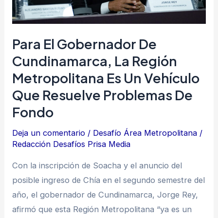
Metropolitana
es
un
Para El Gobernador De
vehículo
Cundinamarca, La Región
que
Metropolitana Es Un Vehículo
resuelve
problemas
Que Resuelve Problemas De
de
Fondo
fondo
Deja un comentario
/
Desafío Área Metropolitana
/
Redacción Desafíos Prisa Media
Con la inscripción de Soacha y el anuncio del
posible ingreso de Chía en el segundo semestre del
año, el gobernador de Cundinamarca, Jorge Rey,
afirmó que esta Región Metropolitana “ya es un