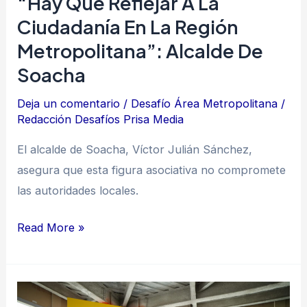
“Hay Que Reflejar A La
alcalde
Ciudadanía En La Región
de
Metropolitana”: Alcalde De
Soacha
Soacha
Deja un comentario
/
Desafío Área Metropolitana
/
Redacción Desafíos Prisa Media
El alcalde de Soacha, Víctor Julián Sánchez,
asegura que esta figura asociativa no compromete
las autoridades locales.
Read More »
“La