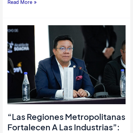
Read More »
“Las
regiones
metropolitanas
fortalecen
a
las
industrias”:
Empresa
de
Licores
“Las Regiones Metropolitanas
de
Fortalecen A Las Industrias”:
Cundinamarca