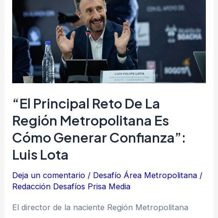
de
la
Región
Metropolitana
es
cómo
generar
“El Principal Reto De La
confianza”:
Región Metropolitana Es
Luis
Cómo Generar Confianza”:
Lota
Luis Lota
Deja un comentario
/
Desafío Área Metropolitana
/
Redacción Desafíos Prisa Media
El director de la naciente Región Metropolitana