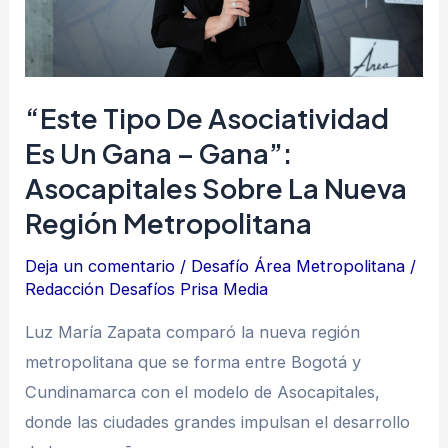
gana
–
gana”:
Asocapitales
“Este Tipo De Asociatividad
sobre
Es Un Gana – Gana”:
la
Asocapitales Sobre La Nueva
nueva
Región
Región Metropolitana
Metropolitana
Deja un comentario
/
Desafío Área Metropolitana
/
Redacción Desafíos Prisa Media
Luz María Zapata comparó la nueva región
metropolitana que se forma entre Bogotá y
Cundinamarca con el modelo de Asocapitales,
donde las ciudades grandes impulsan el desarrollo