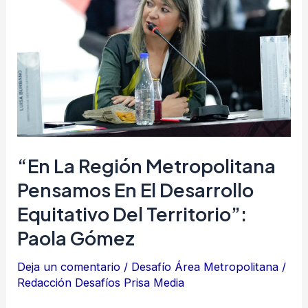
Región
Metropolitana
pensamos
en
el
desarrollo
equitativo
del
“En La Región Metropolitana
territorio”:
Pensamos En El Desarrollo
Paola
Equitativo Del Territorio”:
Gómez
Paola Gómez
Deja un comentario
/
Desafío Área Metropolitana
/
Redacción Desafíos Prisa Media