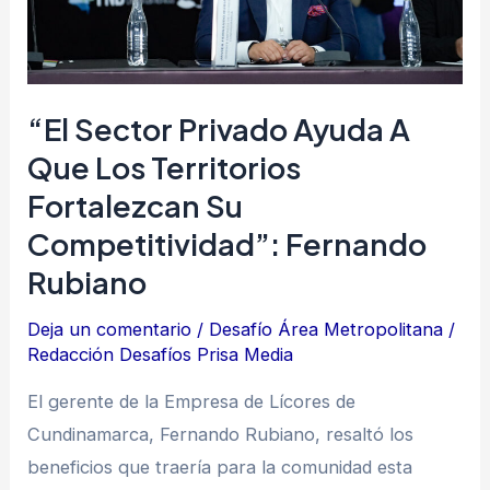
los
territorios
fortalezcan
su
“El Sector Privado Ayuda A
competitividad”:
Que Los Territorios
Fernando
Fortalezcan Su
Rubiano
Competitividad”: Fernando
Rubiano
Deja un comentario
/
Desafío Área Metropolitana
/
Redacción Desafíos Prisa Media
El gerente de la Empresa de Lícores de
Cundinamarca, Fernando Rubiano, resaltó los
beneficios que traería para la comunidad esta