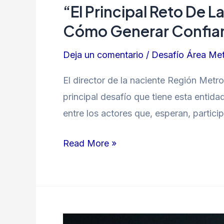
“El Principal Reto De 
Cómo Generar Confianz
Deja un comentario
/
Desafío Área Met
El director de la naciente Región Met
principal desafío que tiene esta entida
entre los actores que, esperan, partici
Read More »
Para