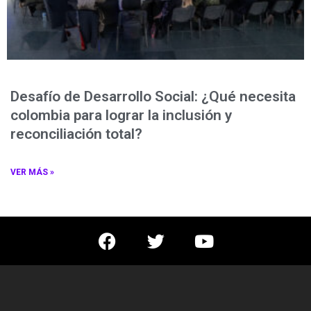
Desafío de Desarrollo Social: ¿Qué necesita
colombia para lograr la inclusión y
reconciliación total?
VER MÁS »
F
T
Y
a
w
o
c
i
u
e
t
t
b
t
u