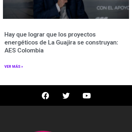
Hay que lograr que los proyectos
energéticos de La Guajira se construyan:
AES Colombia
VER MÁS »
F
T
Y
a
w
o
c
i
u
e
t
t
b
t
u
o
e
b