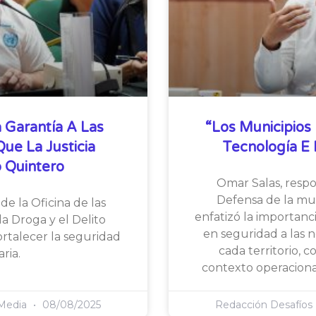
 Garantía A Las
“Los Municipios 
e La Justicia
Tecnología E I
 Quintero
Omar Salas, resp
Defensa de la mul
de la Oficina de las
enfatizó la importanc
a Droga y el Delito
en seguridad a las 
ortalecer la seguridad
cada territorio, 
ria.
contexto operaciona
 Media
08/08/2025
Redacción Desafíos