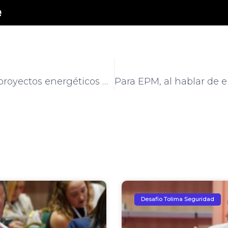
Hay que lograr que los proyectos energéticos de La Guajira se construyan: AES Colombia
Desafio Tolima Seguridad