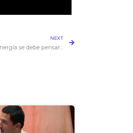
Next
NEXT
Para EPM, al hablar de energía se debe pensar en país, no en negocio