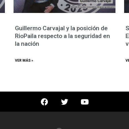
Guillermo Carvajal y la posición de
S
RioPaila respecto a la seguridad en
E
la nación
v
VER MÁS »
V
F
T
Y
a
w
o
c
i
u
e
t
t
b
t
u