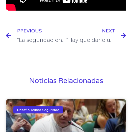
Prev
N
PREVIOUS
NEXT
“La seguridad en el país ha retrocedido 30 años”: Adriana Matiz
“Hay que darle una garantía a las comunidades de que la justicia opera”: Diego Quintero
Noticias Relacionadas
Desafio Tolima Seguridad