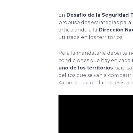
En
Desafío de la Seguridad 
propuso dos estrategias para h
articulando a la
Dirección Nac
utilizada en los territorios.
Para la mandataria departamen
condiciones que hay en cada te
uno de los territorios
para sa
delitos que se van a combatir
A continuación, la entrevista