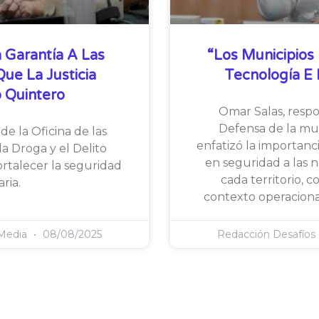
 Garantía A Las
“Los Municipios 
e La Justicia
Tecnología E I
 Quintero
Omar Salas, resp
Defensa de la mul
de la Oficina de las
enfatizó la importanc
a Droga y el Delito
en seguridad a las 
ortalecer la seguridad
cada territorio, 
ria.
contexto operaciona
 Media
08/08/2025
Redacción Desafíos