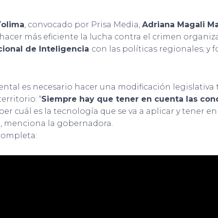
Tolima
, convocado por Prisa Media,
Adriana Magali Ma
acer más eficiente la lucha contra el crimen organizad
ional de Inteligencia
con las políticas regionales; y f
tal es necesario hacer una modificación legislativa 
rritorio: “
Siempre hay que tener en cuenta las con
ber cuál es la tecnología que se va a aplicar y tener e
”, menciona la gobernadora.
 completa: