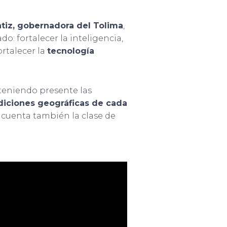
tiz, gobernadora del Tolima
,
o: fortalecer la inteligencia,
ortalecer la
tecnología
teniendo presente las
diciones geográficas de cada
n cuenta también la clase de