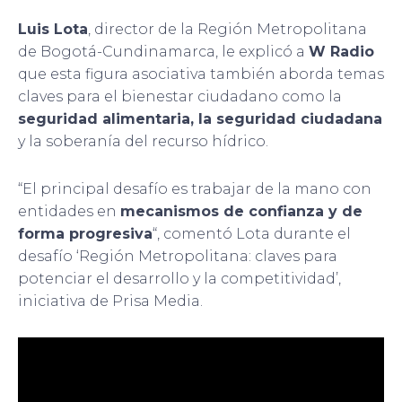
Luis Lota
, director de la Región Metropolitana
de Bogotá-Cundinamarca, le explicó a
W Radio
que esta figura asociativa también aborda temas
claves para el bienestar ciudadano como la
seguridad alimentaria, la seguridad ciudadana
y la soberanía del recurso hídrico.
“El principal desafío es trabajar de la mano con
entidades en
mecanismos de confianza y de
forma progresiva
“, comentó Lota durante el
desafío ‘Región Metropolitana: claves para
potenciar el desarrollo y la competitividad’,
iniciativa de Prisa Media.