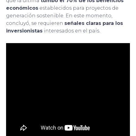
que la última
tumbó el 70% de los beneficios
económicos
establecidos para proyectos de
generación sostenible. En este momento,
concluyó, se requieren
señales claras para los
inversionistas
interesados en el país.