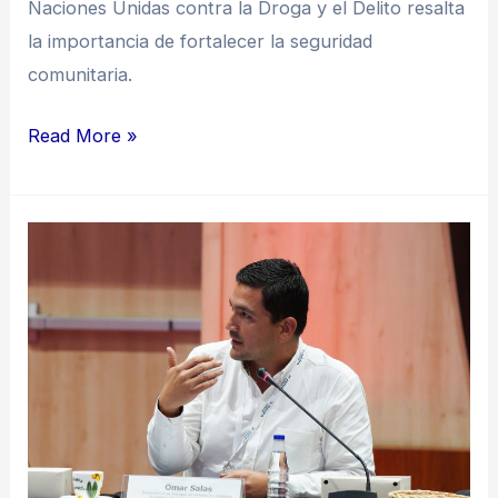
Naciones Unidas contra la Droga y el Delito resalta
la importancia de fortalecer la seguridad
comunitaria.
Read More »
“Los
municipios
necesitan
invertir
en
tecnología
e
inteligencia”: