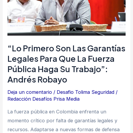
legales
para
que
la
fuerza
“Lo Primero Son Las Garantías
pública
Legales Para Que La Fuerza
haga
Pública Haga Su Trabajo”:
su
trabajo”:
Andrés Robayo
Andrés
Deja un comentario
/
Desafio Tolima Seguridad
/
Robayo
Redacción Desafíos Prisa Media
La fuerza pública en Colombia enfrenta un
momento crítico por falta de garantías legales y
recursos. Adaptarse a nuevas formas de defensa