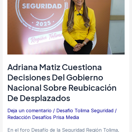
decisiones
del
Gobierno
Nacional
sobre
reubicación
de
Adriana Matiz Cuestiona
desplazados
Decisiones Del Gobierno
Nacional Sobre Reubicación
De Desplazados
Deja un comentario
/
Desafio Tolima Seguridad
/
Redacción Desafíos Prisa Media
En el foro Desafío de la Seguridad Región Tolima,