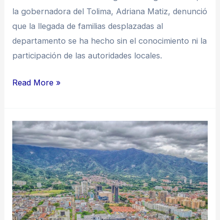
la gobernadora del Tolima, Adriana Matiz, denunció
que la llegada de familias desplazadas al
departamento se ha hecho sin el conocimiento ni la
participación de las autoridades locales.
Read More »
Más
allá
del
conflicto:
repensar
la
seguridad