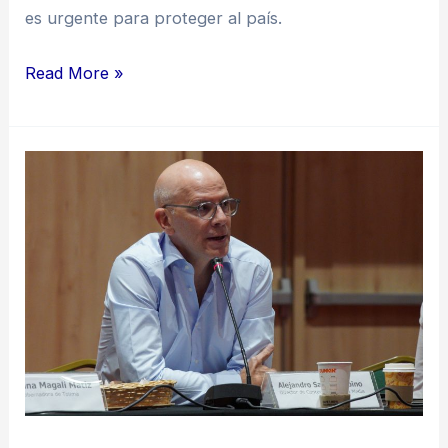
es urgente para proteger al país.
Read More »
“Las
amenazas
a
la
seguridad
tienen
muchísimas
caras”:
Alejandro
Santos