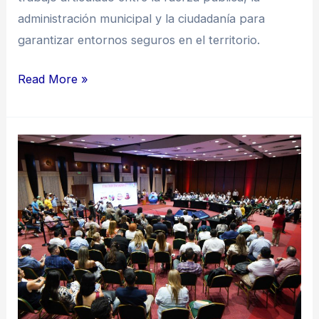
administración municipal y la ciudadanía para
garantizar entornos seguros en el territorio.
Read More »
Desde
la
Defensoría
del
Pueblo,
en
Tolima,
hacen
un