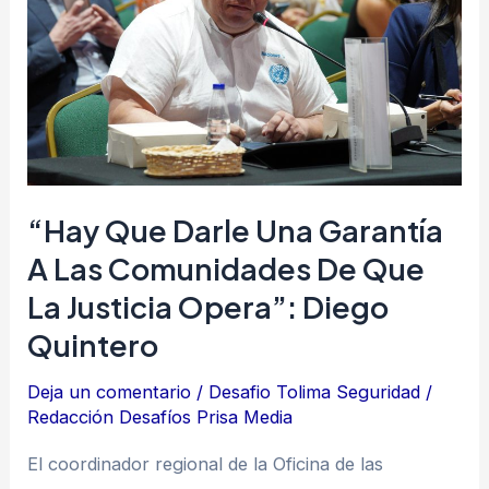
una
garantía
a
las
comunidades
de
que
“Hay Que Darle Una Garantía
la
A Las Comunidades De Que
justicia
La Justicia Opera”: Diego
opera”:
Diego
Quintero
Quintero
Deja un comentario
/
Desafio Tolima Seguridad
/
Redacción Desafíos Prisa Media
El coordinador regional de la Oficina de las