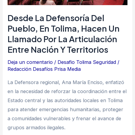
llamado
Desde La Defensoría Del
por
la
Pueblo, En Tolima, Hacen Un
articulación
Llamado Por La Articulación
entre
Entre Nación Y Territorios
Nación
y
Deja un comentario
/
Desafio Tolima Seguridad
/
Redacción Desafíos Prisa Media
territorios
La Defensora regional, Ana María Enciso, enfatizó
en la necesidad de reforzar la coordinación entre el
Estado central y las autoridades locales en Tolima
para atender emergencias humanitarias, proteger
a comunidades vulnerables y frenar el avance de
grupos armados ilegales.