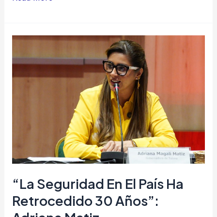
“La
seguridad
en
el
país
ha
retrocedido
30
años”:
Adriana
“La Seguridad En El País Ha
Matiz
Retrocedido 30 Años”: