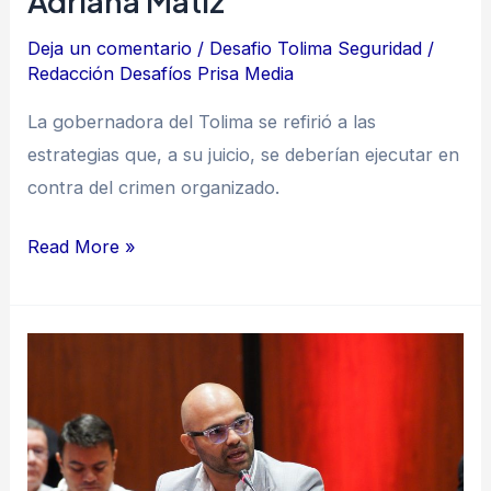
Adriana Matiz
Deja un comentario
/
Desafio Tolima Seguridad
/
Redacción Desafíos Prisa Media
La gobernadora del Tolima se refirió a las
estrategias que, a su juicio, se deberían ejecutar en
contra del crimen organizado.
Read More »
“Lo
primero
son
las
garantías