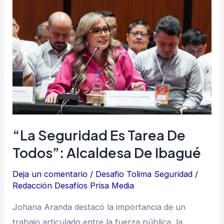
seguridad
es
tarea
de
todos”:
alcaldesa
de
Ibagué
“La Seguridad Es Tarea De
Todos”: Alcaldesa De Ibagué
Deja un comentario
/
Desafio Tolima Seguridad
/
Redacción Desafíos Prisa Media
Johana Aranda destacó la importancia de un
trabajo articulado entre la fuerza pública, la