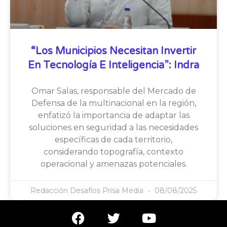
“Los Municipios Necesitan Invertir
En Tecnología E Inteligencia”: Indra
Omar Salas, responsable del Mercado de
Defensa de la multinacional en la región,
enfatizó la importancia de adaptar las
soluciones en seguridad a las necesidades
específicas de cada territorio,
considerando topografía, contexto
operacional y amenazas potenciales.
Redacción Desafíos Prisa Media
08/08/2025
F
T
Y
a
w
o