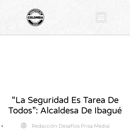
Ir
al
Menu
contenido
“La Seguridad Es Tarea De
Todos”: Alcaldesa De Ibagué
Redacción Desafíos Prisa Media