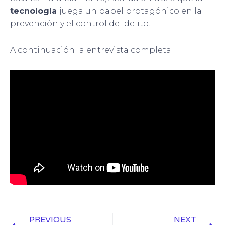
tecnología
juega un papel protagónico en la
prevención y el control del delito.
A continuación la entrevista completa:
Prev
N
PREVIOUS
NEXT