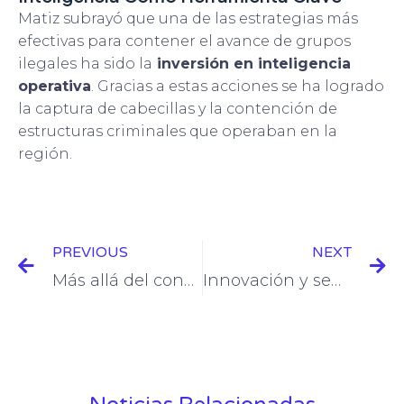
Matiz subrayó que una de las estrategias más
efectivas para contener el avance de grupos
ilegales ha sido la
inversión en inteligencia
operativa
. Gracias a estas acciones se ha logrado
la captura de cabecillas y la contención de
estructuras criminales que operaban en la
región.
Prev
N
PREVIOUS
NEXT
Más allá del conflicto: repensar la seguridad con enfoque territorial
Innovación y seguridad territorial: la propuesta de Indra en el Desafío 2025