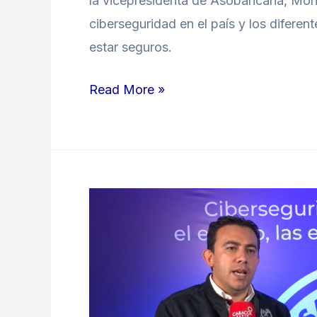
la vicepresidenta de Asobancaria, Món
ciberseguridad en el país y los difere
estar seguros.
Read More »
Cédula
digital
es
más
segura
que