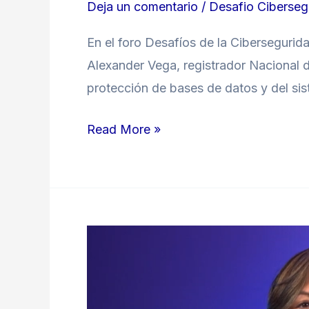
Deja un comentario
/
Desafio Ciberseg
En el foro Desafíos de la Cibersegurid
Alexander Vega, registrador Nacional del
protección de bases de datos y del sist
Read More »
Estrategias
de
MinTIC
para