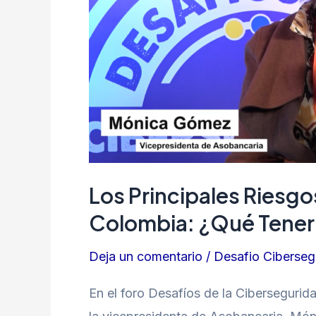
ciberseguridad
en
Colombia:
¿Qué
tener
en
cuenta?
Los Principales Riesg
Colombia: ¿Qué Tener
Deja un comentario
/
Desafio Ciberseg
En el foro Desafíos de la Cibersegurid