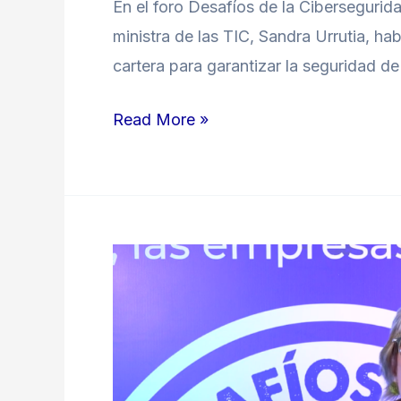
En el foro Desafíos de la Cibersegurid
ministra de las TIC, Sandra Urrutia, ha
cartera para garantizar la seguridad d
Read More »
Los
principales
riesgos
de
la