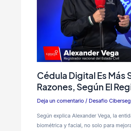
la
física:
las
razones,
según
el
Registrador
Cédula Digital Es Más 
Razones, Según El Reg
Deja un comentario
/
Desafio Ciberseg
Según explica Alexander Vega, la enti
biométrica y facial, no solo para mejor