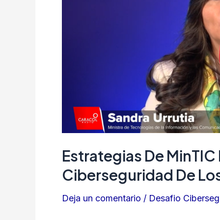
garantizar
la
ciberseguridad
de
los
colombianos
Estrategias De MinTIC 
Ciberseguridad De Lo
Deja un comentario
/
Desafio Ciberseg