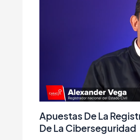
la
Registraduría
en
el
foro
Desafíos
de
la
Ciberseguridad
Apuestas De La Registr
De La Ciberseguridad