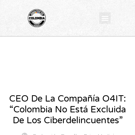
Ir
al
Menu
contenido
CEO De La Compañía O4IT:
“Colombia No Está Excluida
De Los Ciberdelincuentes”