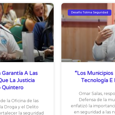
Desafio Tolima Seguridad
 Garantía A Las
“Los Municipios 
e La Justicia
Tecnología E I
 Quintero
Omar Salas, resp
Defensa de la mul
de la Oficina de las
enfatizó la importanc
a Droga y el Delito
en seguridad a las 
ortalecer la seguridad