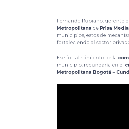
Fernando Rubiano, gerente d
Metropolitana
de
Prisa Media
municipios, estos de mecanis
fortaleciendo al sector privad
Ese fortalecimiento de la
comp
municipio, redundaría en el
c
Metropolitana Bogotá – Cun