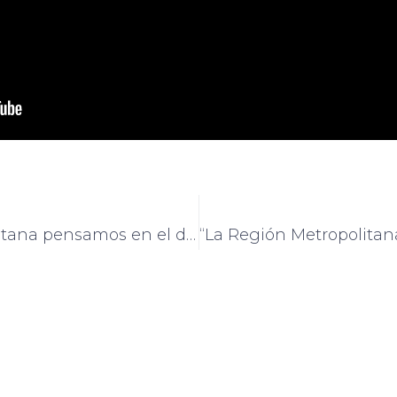
“En la Región Metropolitana pensamos en el desarrollo equitativo del territorio”: Paola Gómez