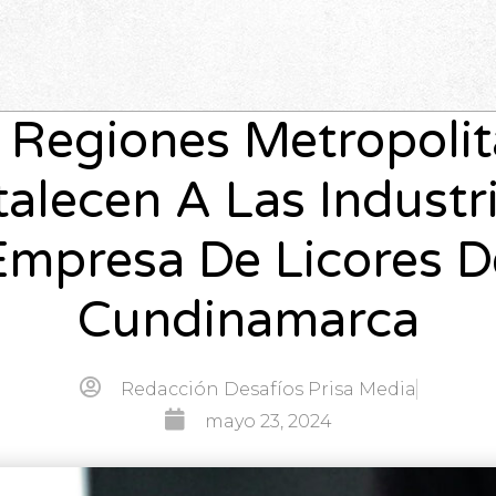
 Regiones Metropoli
talecen A Las Industri
Empresa De Licores D
Cundinamarca
Redacción Desafíos Prisa Media
mayo 23, 2024