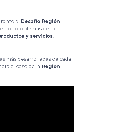
urante el
Desafío Región
er los problemas de los
productos y servicios
,
rias más desarrolladas de cada
ara el caso de la
Región
.