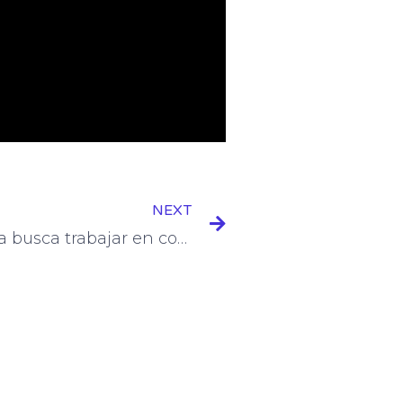
Next
NEXT
“La Región Metropolitana busca trabajar en conjunto para enfrentar problemas comunes”: Carlos Fernando Galán