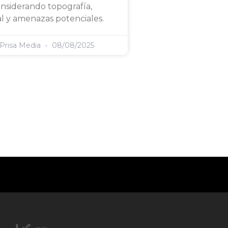
considerando topografía,
l y amenazas potenciales.
 Prisa Media
08/08/2025