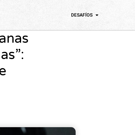
DESAFÍOS
tanas
as”:
e