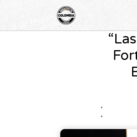
Ir
al
contenido
“Las
For