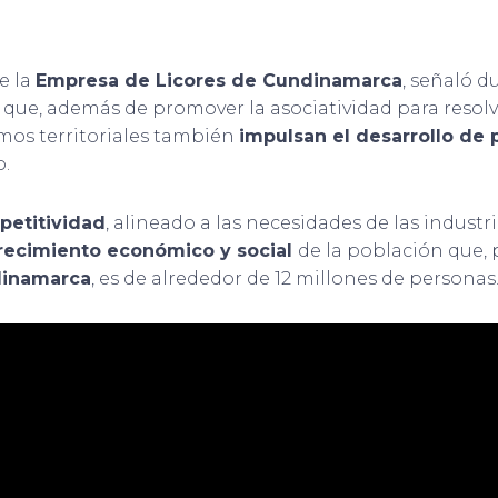
e la
Empresa de Licores de Cundinamarca
, señaló d
que, además de promover la asociatividad para resolv
mos territoriales también
impulsan el desarrollo de 
o.
etitividad
, alineado a las necesidades de las indust
recimiento económico y social
de la población que, p
dinamarca
, es de alrededor de 12 millones de personas