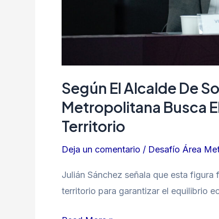
económico
del
territorio
Según El Alcalde De S
Metropolitana Busca El
Territorio
Deja un comentario
/
Desafío Área Met
Julián Sánchez señala que esta figura
territorio para garantizar el equilibri