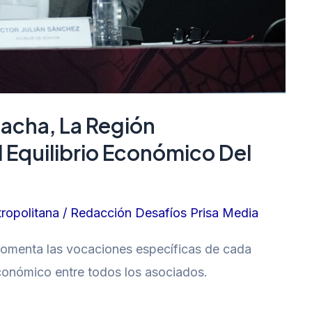
oacha, La Región
 Equilibrio Económico Del
ropolitana
/
Redacción Desafíos Prisa Media
 fomenta las vocaciones específicas de cada
o económico entre todos los asociados.