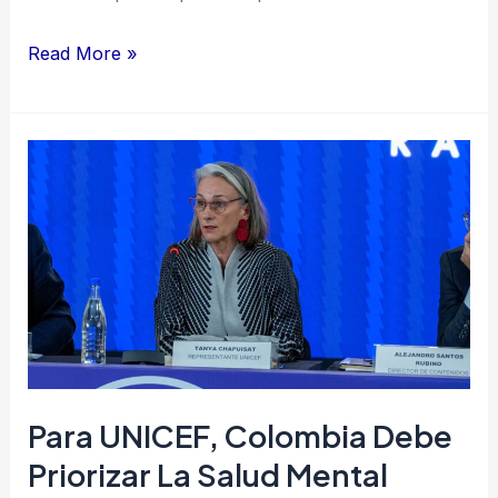
Read More »
Para
UNICEF,
Colombia
debe
priorizar
la
salud
mental
infantil
Para UNICEF, Colombia Debe
con
Priorizar La Salud Mental
apoyo