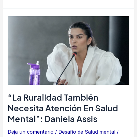
“La
ruralidad
también
necesita
atención
en
salud
mental”:
Daniela
“La Ruralidad También
Assis
Necesita Atención En Salud
Mental”: Daniela Assis
Deja un comentario
/
Desafío de Salud mental
/