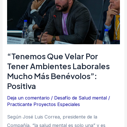
velar
por
tener
ambientes
laborales
mucho
más
“Tenemos Que Velar Por
benévolos”:
Tener Ambientes Laborales
Positiva
Mucho Más Benévolos”:
Positiva
Deja un comentario
/
Desafío de Salud mental
/
Practicante Proyectos Especiales
Según José Luis Correa, presidente de la
Compañía, “la salud mental es solo una” y es