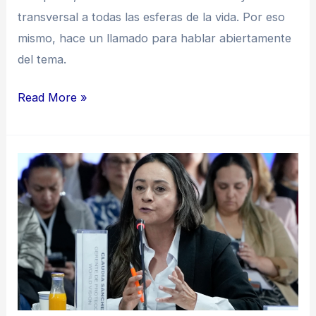
transversal a todas las esferas de la vida. Por eso
mismo, hace un llamado para hablar abiertamente
del tema.
Read More »
“La
salud
mental
permite
potenciar
el
desarrollo
humano”: