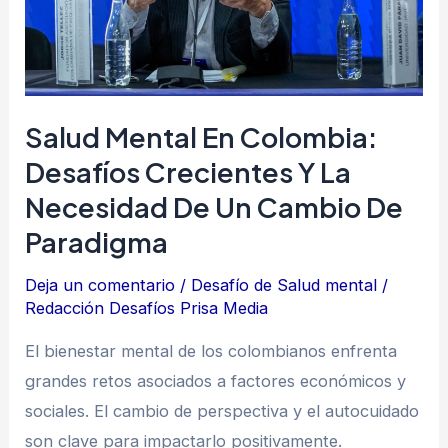
desafíos
crecientes
y
la
necesidad
Salud Mental En Colombia:
de
Desafíos Crecientes Y La
un
Necesidad De Un Cambio De
cambio
Paradigma
de
paradigma
Deja un comentario
/
Desafío de Salud mental
/
Redacción Desafíos Prisa Media
El bienestar mental de los colombianos enfrenta
grandes retos asociados a factores económicos y
sociales. El cambio de perspectiva y el autocuidado
son clave para impactarlo positivamente.