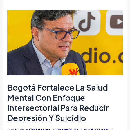
Bogotá
fortalece
la
salud
mental
con
enfoque
intersectorial
para
Bogotá Fortalece La Salud
reducir
Mental Con Enfoque
depresión
Intersectorial Para Reducir
y
Depresión Y Suicidio
suicidio