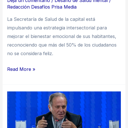
Deja un comentario
/
Desafío de Salud mental
/
Redacción Desafíos Prisa Media
La Secretaría de Salud de la capital está
impulsando una estrategia intersectorial para
mejorar el bienestar emocional de sus habitantes,
reconociendo que más del 50% de los ciudadanos
no se considera feliz.
Read More »
Salud
mental
en
Colombia: