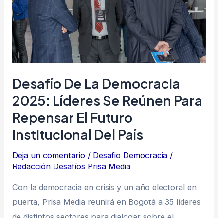
líderes
se
reúnen
para
repensar
Desafío De La Democracia
el
2025: Líderes Se Reúnen Para
futuro
Repensar El Futuro
institucional
del
Institucional Del País
país
Deja un comentario
/
Desafio Democracia
/
Redacción Desafíos Prisa Media
Con la democracia en crisis y un año electoral en
puerta, Prisa Media reunirá en Bogotá a 35 líderes
de distintos sectores para dialogar sobre el