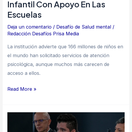
Infantil Con Apoyo En Las
en
Escuelas
las
escuelas
Deja un comentario
/
Desafío de Salud mental
/
Redacción Desafíos Prisa Media
La institución advierte que 166 millones de niños en
el mundo han solicitado servicios de atención
psicológica, aunque muchos más carecen de
acceso a ellos.
Read More »
“Tenemos
que