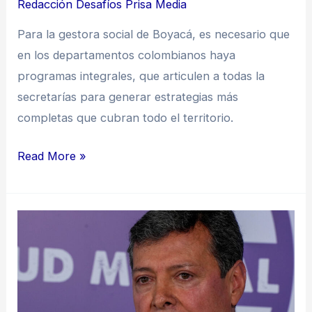
Redacción Desafíos Prisa Media
Para la gestora social de Boyacá, es necesario que
en los departamentos colombianos haya
programas integrales, que articulen a todas la
secretarías para generar estrategias más
completas que cubran todo el territorio.
Read More »
“Hay
que
integrar
la
promoción