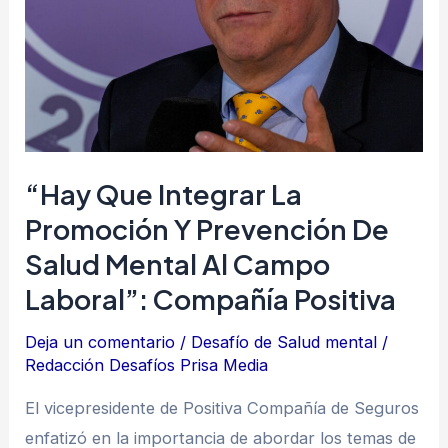
y
prevención
de
salud
mental
al
“Hay Que Integrar La
campo
Promoción Y Prevención De
laboral”:
Salud Mental Al Campo
Compañía
Positiva
Laboral”: Compañía Positiva
Deja un comentario
/
Desafío de Salud mental
/
Redacción Desafíos Prisa Media
El vicepresidente de Positiva Compañía de Seguros
enfatizó en la importancia de abordar los temas de