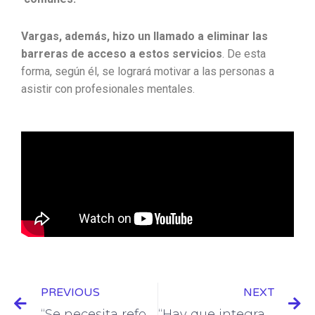
Vargas, además, hizo un llamado a eliminar las
barreras de acceso a estos servicios
. De esta
forma, según él, se logrará motivar a las personas a
asistir con profesionales mentales.
Prev
N
PREVIOUS
NEXT
“Se necesita reformar el sistema de salud para implementar las políticas de salud mental”: Positiva Compañía de seguros
“Hay que integrar la promoción y prevención de salud mental al campo laboral”: Compañía Positiva