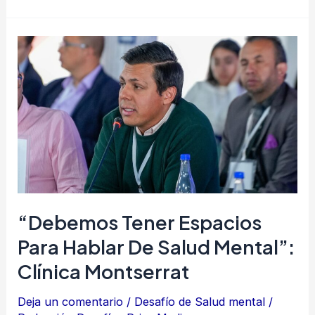
“Debemos
tener
espacios
para
hablar
de
salud
mental”:
Clínica
“Debemos Tener Espacios
Montserrat
Para Hablar De Salud Mental”:
Clínica Montserrat
Deja un comentario
/
Desafío de Salud mental
/