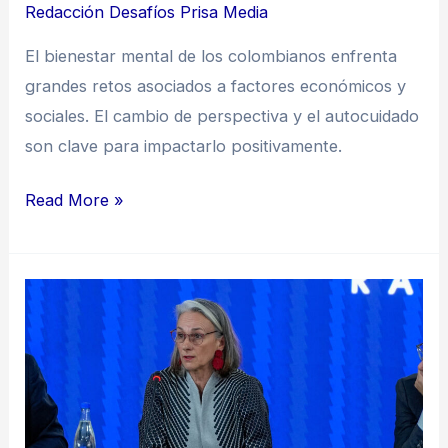
Redacción Desafíos Prisa Media
El bienestar mental de los colombianos enfrenta
grandes retos asociados a factores económicos y
sociales. El cambio de perspectiva y el autocuidado
son clave para impactarlo positivamente.
Read More »
Para
UNICEF,
Colombia
debe
priorizar
la