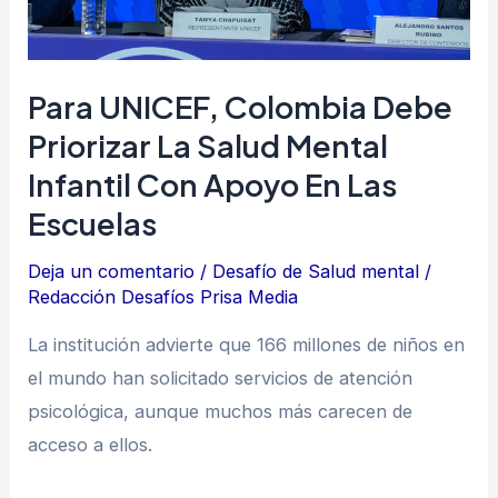
salud
mental
infantil
Para UNICEF, Colombia Debe
con
Priorizar La Salud Mental
apoyo
Infantil Con Apoyo En Las
en
Escuelas
las
escuelas
Deja un comentario
/
Desafío de Salud mental
/
Redacción Desafíos Prisa Media
La institución advierte que 166 millones de niños en
el mundo han solicitado servicios de atención
psicológica, aunque muchos más carecen de
acceso a ellos.