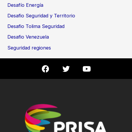
Desafío Energía
Desafio Seguridad y Territorio
Desafio Tolima Seguridad
Desafio Venezuela
Seguridad regiones
F
T
Y
a
w
o
c
i
u
e
t
t
b
t
u
o
e
b
o
r
e
k