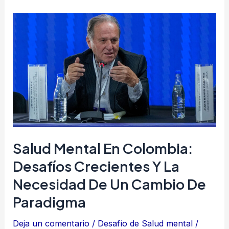
Salud
mental
en
Colombia:
desafíos
crecientes
y
la
necesidad
Salud Mental En Colombia:
de
Desafíos Crecientes Y La
un
Necesidad De Un Cambio De
cambio
Paradigma
de
paradigma
Deja un comentario
/
Desafío de Salud mental
/