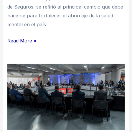
de Seguros, se refirió al principal cambio que debe
hacerse para fortalecer el abordaje de la salud
mental en el país.
Read More »
Salud
mental
en
Colombia:
un
desafío
que
no