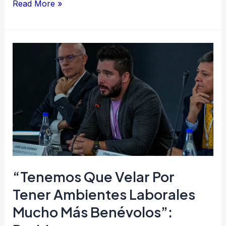
Read More »
“Tenemos
que
velar
por
tener
ambientes
laborales
mucho
más
“Tenemos Que Velar Por
benévolos”:
Tener Ambientes Laborales
Positiva
Mucho Más Benévolos”: