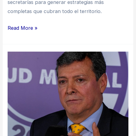
secretarías para generar estrategias más
completas que cubran todo el territorio.
Read More »
“Hay
que
integrar
la
promoción
y
prevención
de
salud