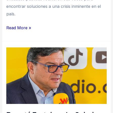
encontrar soluciones a una crisis inminente en el
país.
Read More »
Bogotá
fortalece
la
salud
mental
con
enfoque
intersectorial
para