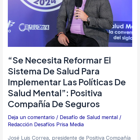
de
salud
para
implementar
las
políticas
“Se Necesita Reformar El
de
Sistema De Salud Para
salud
Implementar Las Políticas De
mental”:
Positiva
Salud Mental”: Positiva
Compañía
Compañía De Seguros
de
Deja un comentario
/
Desafío de Salud mental
/
seguros
Redacción Desafíos Prisa Media
José Luis Correa, presidente de Positiva Compañía