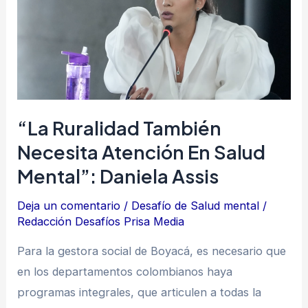
necesita
atención
en
salud
mental”:
Daniela
“La Ruralidad También
Assis
Necesita Atención En Salud
Mental”: Daniela Assis
Deja un comentario
/
Desafío de Salud mental
/
Redacción Desafíos Prisa Media
Para la gestora social de Boyacá, es necesario que
en los departamentos colombianos haya
programas integrales, que articulen a todas la