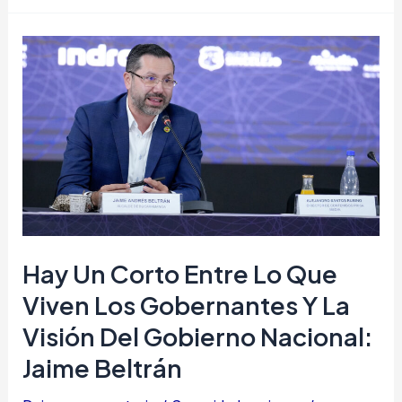
Hay
un
corto
entre
lo
que
viven
los
gobernantes
Hay Un Corto Entre Lo Que
y
Viven Los Gobernantes Y La
la
Visión Del Gobierno Nacional:
visión
Jaime Beltrán
del
Gobierno