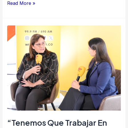
Read More »
“Tenemos
que
trabajar
en
una
seguridad
humana
más
que
de
fuerza”:
“Tenemos Que Trabajar En
Ángela