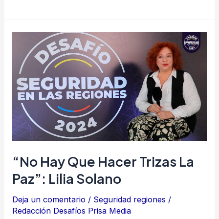
“No
hay
que
hacer
trizas
la
paz”:
Lilia
Solano
“No Hay Que Hacer Trizas La
Paz”: Lilia Solano
Deja un comentario
/
Seguridad regiones
/
Redacción Desafíos Prisa Media