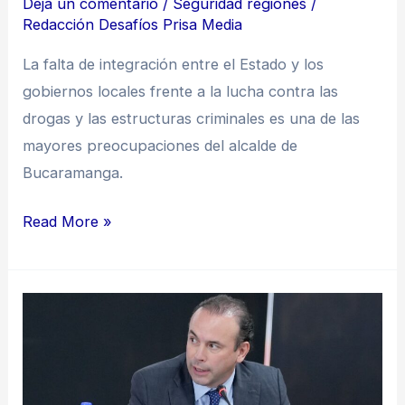
Deja un comentario
/
Seguridad regiones
/
Nacional:
Redacción Desafíos Prisa Media
Jaime
La falta de integración entre el Estado y los
Beltrán
gobiernos locales frente a la lucha contra las
drogas y las estructuras criminales es una de las
mayores preocupaciones del alcalde de
Bucaramanga.
Read More »
“La
seguridad
se
recupera