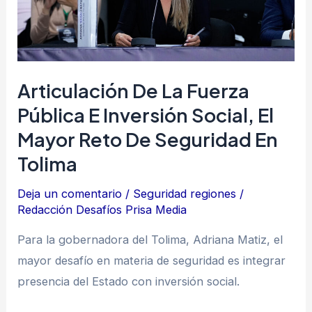
e
inversión
social,
el
Articulación De La Fuerza
mayor
Pública E Inversión Social, El
reto
Mayor Reto De Seguridad En
de
Tolima
seguridad
en
Deja un comentario
/
Seguridad regiones
/
Tolima
Redacción Desafíos Prisa Media
Para la gobernadora del Tolima, Adriana Matiz, el
mayor desafío en materia de seguridad es integrar
presencia del Estado con inversión social.