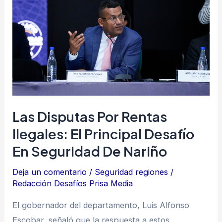
disputas
por
rentas
ilegales:
el
principal
desafío
en
Las Disputas Por Rentas
seguridad
Ilegales: El Principal Desafío
de
En Seguridad De Nariño
Nariño
Deja un comentario
/
Seguridad regiones
/
Redacción Desafíos Prisa Media
El gobernador del departamento, Luis Alfonso
Escobar, señaló que la respuesta a estos