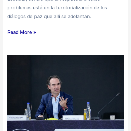
problemas está en la territorialización de los
diálogos de paz que allí se adelantan.
Read More »
“La
Paz
Total
provoca
un
fortalecimiento
de
las
estructuras