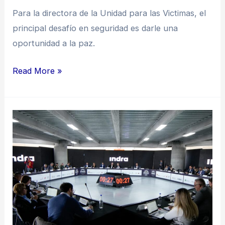
Para la directora de la Unidad para las Victimas, el
principal desafío en seguridad es darle una
oportunidad a la paz.
Read More »
El
desafío
de
la
seguridad
regional
de
Colombia