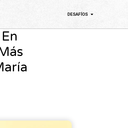
DESAFÍOS
 En
 Más
María