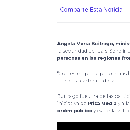
Comparte Esta Noticia
Ángela María Buitrago, minist
la seguridad del país. Se refir
personas en las regiones fron
“Con este tipo de problemas h
jefe de la cartera judicial.
Buitrago fue una de las parti
iniciativa de
Prisa Media
y ali
orden público
y evitar la vul