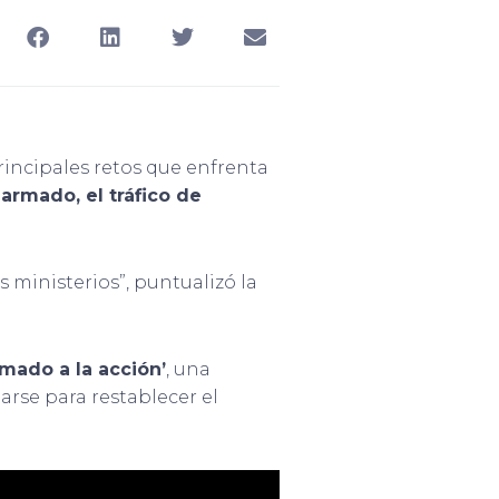
rincipales retos que enfrenta
 armado, el tráfico de
 ministerios”, puntualizó la
amado a la acción’
, una
arse para restablecer el