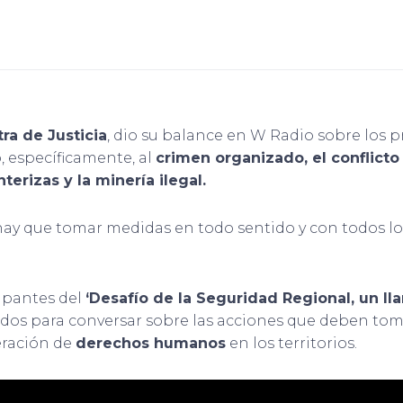
ra de Justicia
, dio su balance en W Radio sobre los p
ió, específicamente, al
crimen organizado, el conflicto
terizas y la minería ilegal.
ay que tomar medidas en todo sentido y con todos los
cipantes del
‘Desafío de la Seguridad Regional, un ll
ados para conversar sobre las acciones que deben tom
neración de
derechos humanos
en los territorios.