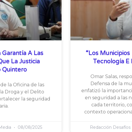
 Garantía A Las
“Los Municipios 
e La Justicia
Tecnología E I
 Quintero
Omar Salas, resp
Defensa de la mul
de la Oficina de las
enfatizó la importanc
a Droga y el Delito
en seguridad a las 
ortalecer la seguridad
cada territorio, 
ria.
contexto operaciona
 Media
08/08/2025
Redacción Desafíos