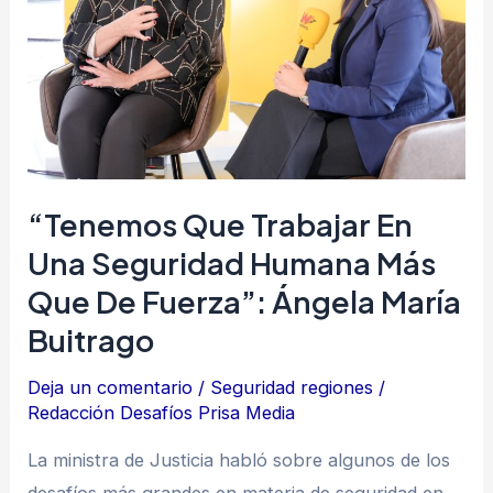
seguridad
humana
más
que
de
fuerza”:
“Tenemos Que Trabajar En
Ángela
Una Seguridad Humana Más
María
Que De Fuerza”: Ángela María
Buitrago
Buitrago
Deja un comentario
/
Seguridad regiones
/
Redacción Desafíos Prisa Media
La ministra de Justicia habló sobre algunos de los