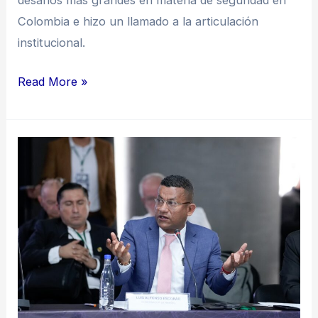
desafíos más grandes en materia de seguridad en
Colombia e hizo un llamado a la articulación
institucional.
Read More »
“Los
diálogos
de
paz
deben
ser
nacionales
y
regionales”: