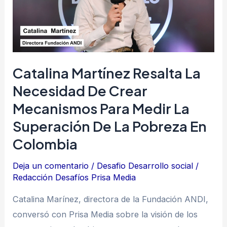
necesidad
de
crear
mecanismos
para
Catalina Martínez Resalta La
medir
Necesidad De Crear
la
Mecanismos Para Medir La
superación
Superación De La Pobreza En
de
Colombia
la
pobreza
Deja un comentario
/
Desafio Desarrollo social
/
en
Redacción Desafíos Prisa Media
Colombia
Catalina Marínez, directora de la Fundación ANDI,
conversó con Prisa Media sobre la visión de los