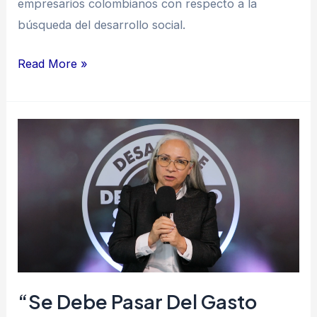
empresarios colombianos con respecto a la
búsqueda del desarrollo social.
Read More »
“Se
debe
pasar
del
gasto
social
a
la
“Se Debe Pasar Del Gasto
inversión