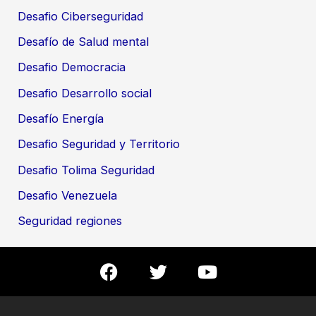
Desafio Ciberseguridad
Desafío de Salud mental
Desafio Democracia
Desafio Desarrollo social
Desafío Energía
Desafio Seguridad y Territorio
Desafio Tolima Seguridad
Desafio Venezuela
Seguridad regiones
F
T
Y
a
w
o
c
i
u
e
t
t