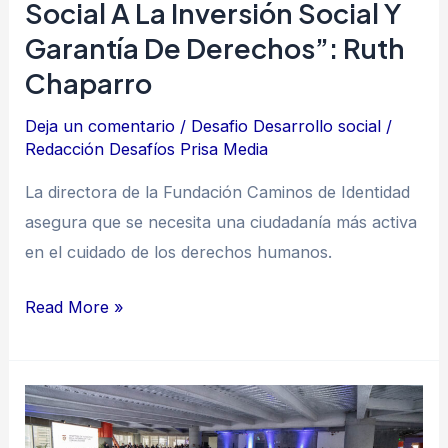
social
Social A La Inversión Social Y
y
Garantía De Derechos”: Ruth
garantía
Chaparro
de
derechos”:
Deja un comentario
/
Desafio Desarrollo social
/
Redacción Desafíos Prisa Media
Ruth
Chaparro
La directora de la Fundación Caminos de Identidad
asegura que se necesita una ciudadanía más activa
en el cuidado de los derechos humanos.
Read More »
Desafío
de