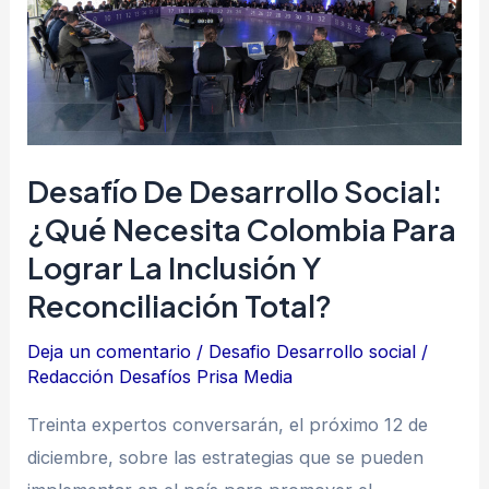
Desarrollo
Social:
¿Qué
necesita
colombia
para
Desafío De Desarrollo Social:
lograr
¿Qué Necesita Colombia Para
la
Lograr La Inclusión Y
inclusión
Reconciliación Total?
y
reconciliación
Deja un comentario
/
Desafio Desarrollo social
/
total?
Redacción Desafíos Prisa Media
Treinta expertos conversarán, el próximo 12 de
diciembre, sobre las estrategias que se pueden