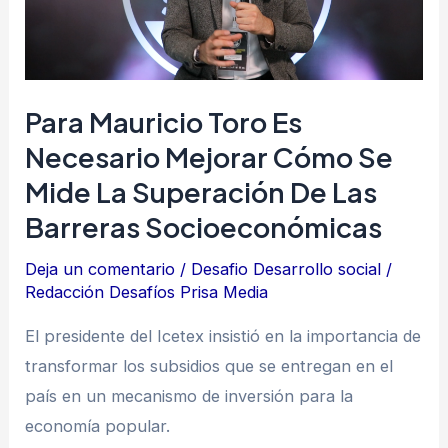
mejorar
cómo
se
Para Mauricio Toro Es
mide
la
Necesario Mejorar Cómo Se
superación
Mide La Superación De Las
de
Barreras Socioeconómicas
las
barreras
Deja un comentario
/
Desafio Desarrollo social
/
Redacción Desafíos Prisa Media
socioeconómicas
El presidente del Icetex insistió en la importancia de
transformar los subsidios que se entregan en el
país en un mecanismo de inversión para la
economía popular.