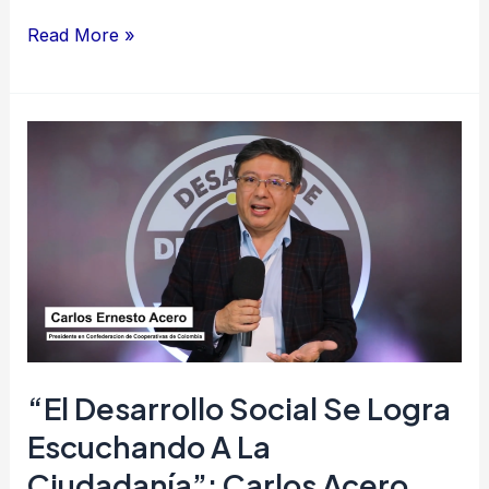
Read More »
“El
desarrollo
social
se
logra
escuchando
a
la
ciudadanía”:
“El Desarrollo Social Se Logra
Carlos
Escuchando A La
Acero
Ciudadanía”: Carlos Acero