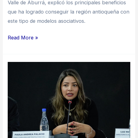
Valle de Aburrá, explicó los principales beneficios
que ha logrado conseguir la región antioqueña con
este tipo de modelos asociativos.
Read More »
“La
problemáticas
en
los
territorios
no
distinguen
fronteras”: