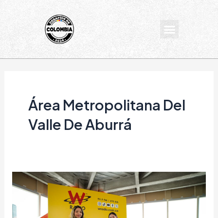
Ir
al
Menu
contenido
Área Metropolitana Del
Valle De Aburrá
“La
asociatividad
territorial