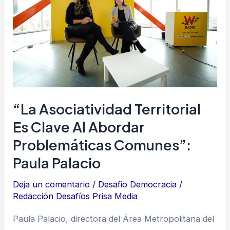
es
clave
al
abordar
problemáticas
comunes”:
Paula
“La Asociatividad Territorial
Palacio
Es Clave Al Abordar
Problemáticas Comunes”:
Paula Palacio
Deja un comentario
/
Desafio Democracia
/
Redacción Desafíos Prisa Media
Paula Palacio, directora del Área Metropolitana del