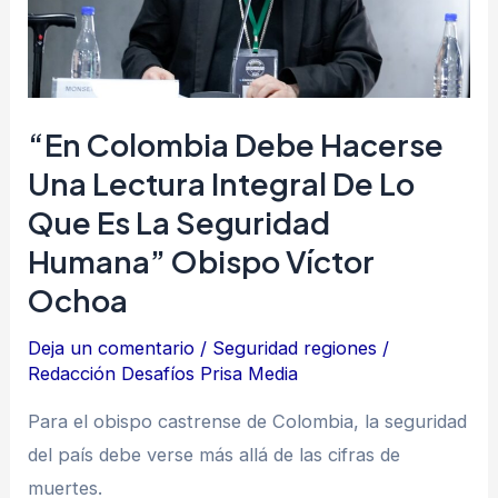
lectura
integral
de
lo
“En Colombia Debe Hacerse
que
Una Lectura Integral De Lo
es
Que Es La Seguridad
la
Humana” Obispo Víctor
seguridad
Ochoa
humana”
obispo
Deja un comentario
/
Seguridad regiones
/
Víctor
Redacción Desafíos Prisa Media
Ochoa
Para el obispo castrense de Colombia, la seguridad
del país debe verse más allá de las cifras de
muertes.