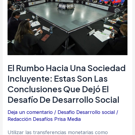
una
sociedad
incluyente:
estas
son
las
conclusiones
El Rumbo Hacia Una Sociedad
que
dejó
Incluyente: Estas Son Las
el
Conclusiones Que Dejó El
Desafío
Desafío De Desarrollo Social
de
Desarrollo
Deja un comentario
/
Desafio Desarrollo social
/
Redacción Desafíos Prisa Media
Social
Utilizar las transferencias monetarias como