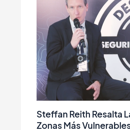
resalta
la
ausencia
del
Estado
en
las
zonas
más
vulnerables
Steffan Reith Resalta 
Zonas Más Vulnerable