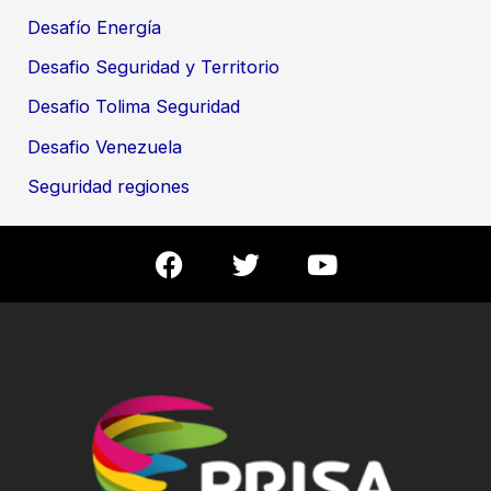
Desafío Energía
Desafio Seguridad y Territorio
Desafio Tolima Seguridad
Desafio Venezuela
Seguridad regiones
F
T
Y
a
w
o
c
i
u
e
t
t
b
t
u
o
e
b
o
r
e
k