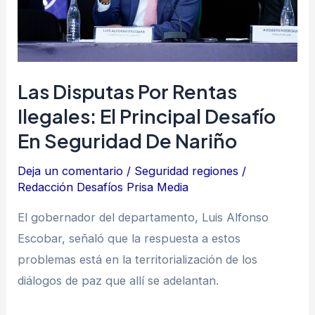
el
principal
desafío
en
Las Disputas Por Rentas
seguridad
Ilegales: El Principal Desafío
de
En Seguridad De Nariño
Nariño
Deja un comentario
/
Seguridad regiones
/
Redacción Desafíos Prisa Media
El gobernador del departamento, Luis Alfonso
Escobar, señaló que la respuesta a estos
problemas está en la territorialización de los
diálogos de paz que allí se adelantan.