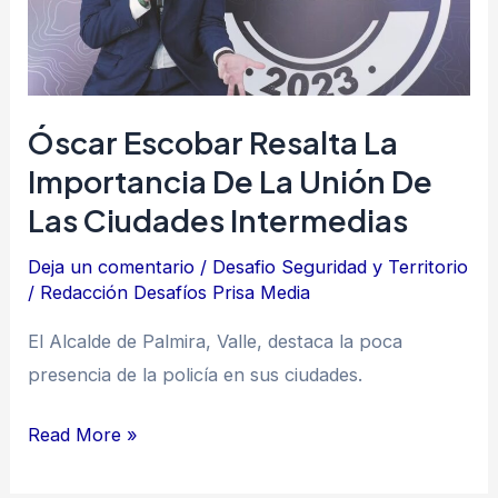
de
la
unión
de
Óscar Escobar Resalta La
las
Importancia De La Unión De
ciudades
Las Ciudades Intermedias
intermedias
Deja un comentario
/
Desafio Seguridad y Territorio
/
Redacción Desafíos Prisa Media
El Alcalde de Palmira, Valle, destaca la poca
presencia de la policía en sus ciudades.
Read More »