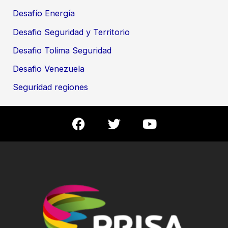
Desafío Energía
Desafio Seguridad y Territorio
Desafio Tolima Seguridad
Desafio Venezuela
Seguridad regiones
F
T
Y
a
w
o
c
i
u
e
t
t
b
t
u
o
e
b
o
r
e
k