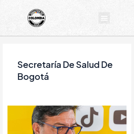
Ir
al
Menu
contenido
Secretaría De Salud De
Bogotá
Bogotá
fortalece
la