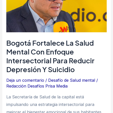
salud
mental
con
enfoque
intersectorial
para
Bogotá Fortalece La Salud
reducir
Mental Con Enfoque
depresión
Intersectorial Para Reducir
y
Depresión Y Suicidio
suicidio
Deja un comentario
/
Desafío de Salud mental
/
Redacción Desafíos Prisa Media
La Secretaría de Salud de la capital está
impulsando una estrategia intersectorial para
mejorar el bienestar emocional de sus habitantes,