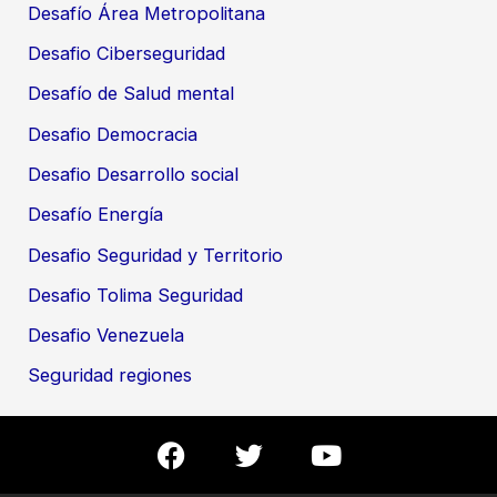
Desafío Área Metropolitana
Desafio Ciberseguridad
Desafío de Salud mental
Desafio Democracia
Desafio Desarrollo social
Desafío Energía
Desafio Seguridad y Territorio
Desafio Tolima Seguridad
Desafio Venezuela
Seguridad regiones
F
T
Y
a
w
o
c
i
u