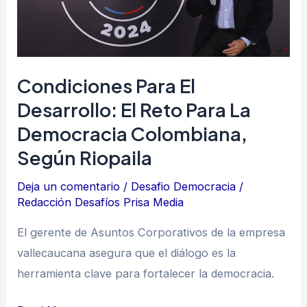
reto
para
la
Condiciones Para El
democracia
colombiana,
Desarrollo: El Reto Para La
según
Democracia Colombiana,
Riopaila
Según Riopaila
Deja un comentario
/
Desafio Democracia
/
Redacción Desafíos Prisa Media
El gerente de Asuntos Corporativos de la empresa
vallecaucana asegura que el diálogo es la
herramienta clave para fortalecer la democracia.