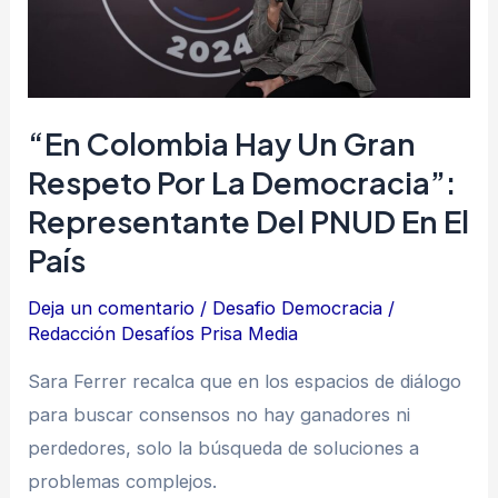
respeto
por
la
democracia”:
“En Colombia Hay Un Gran
representante
Respeto Por La Democracia”:
del
Representante Del PNUD En El
PNUD
País
en
el
Deja un comentario
/
Desafio Democracia
/
país
Redacción Desafíos Prisa Media
Sara Ferrer recalca que en los espacios de diálogo
para buscar consensos no hay ganadores ni
perdedores, solo la búsqueda de soluciones a
problemas complejos.