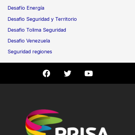
Desafío Energía
Desafio Seguridad y Territorio
Desafio Tolima Seguridad
Desafio Venezuela
Seguridad regiones
F
T
Y
a
w
o
c
i
u
e
t
t
b
t
u
o
e
b
o
r
e
k