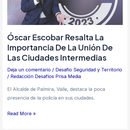
de
la
unión
de
Óscar Escobar Resalta La
las
Importancia De La Unión De
ciudades
Las Ciudades Intermedias
intermedias
Deja un comentario
/
Desafio Seguridad y Territorio
/
Redacción Desafíos Prisa Media
El Alcalde de Palmira, Valle, destaca la poca
presencia de la policía en sus ciudades.
Read More »