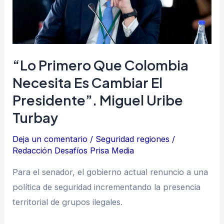
es
cambiar
el
presidente”.
“Lo Primero Que Colombia
Miguel
Necesita Es Cambiar El
Uribe
Presidente”. Miguel Uribe
Turbay
Turbay
Deja un comentario
/
Seguridad regiones
/
Redacción Desafíos Prisa Media
Para el senador, el gobierno actual renuncio a una
política de seguridad incrementando la presencia
territorial de grupos ilegales.