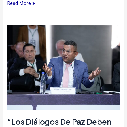
Read More »
“Los
diálogos
de
paz
deben
ser
nacionales
y
regionales”:
gobernador
de
“Los Diálogos De Paz Deben
Nariño