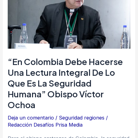
debe
hacerse
una
lectura
integral
de
lo
“En Colombia Debe Hacerse
que
Una Lectura Integral De Lo
es
Que Es La Seguridad
la
Humana” Obispo Víctor
seguridad
Ochoa
humana”
obispo
Deja un comentario
/
Seguridad regiones
/
Víctor
Redacción Desafíos Prisa Media
Ochoa