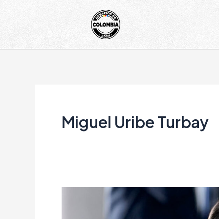
Ir
al
contenido
Miguel Uribe Turbay
“Lo
primero