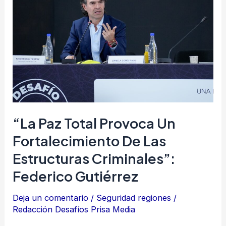
provoca
un
fortalecimiento
de
las
estructuras
criminales”:
Federico
“La Paz Total Provoca Un
Gutiérrez
Fortalecimiento De Las
Estructuras Criminales”:
Federico Gutiérrez
Deja un comentario
/
Seguridad regiones
/
Redacción Desafíos Prisa Media