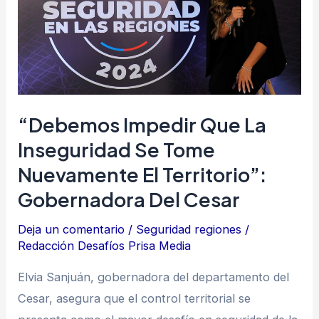
la
inseguridad
se
tome
nuevamente
el
“Debemos Impedir Que La
territorio”:
Inseguridad Se Tome
gobernadora
Nuevamente El Territorio”:
del
Gobernadora Del Cesar
Cesar
Deja un comentario
/
Seguridad regiones
/
Redacción Desafíos Prisa Media
Elvia Sanjuán, gobernadora del departamento del
Cesar, asegura que el control territorial se