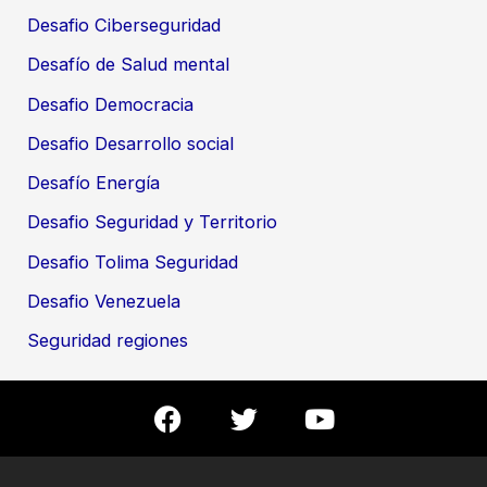
Desafio Ciberseguridad
Desafío de Salud mental
Desafio Democracia
Desafio Desarrollo social
Desafío Energía
Desafio Seguridad y Territorio
Desafio Tolima Seguridad
Desafio Venezuela
Seguridad regiones
F
T
Y
a
w
o
c
i
u
e
t
t