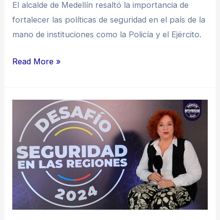
El alcalde de Medellín resaltó la importancia de
fortalecer las políticas de seguridad en el país de la
mano de instituciones como la Policía y el Ejército.
Read More »
“No
hay
que
hacer
trizas
la
paz”:
Lilia