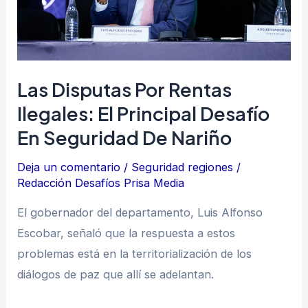
el
principal
desafío
en
Las Disputas Por Rentas
seguridad
Ilegales: El Principal Desafío
de
En Seguridad De Nariño
Nariño
Deja un comentario
/
Seguridad regiones
/
Redacción Desafíos Prisa Media
El gobernador del departamento, Luis Alfonso
Escobar, señaló que la respuesta a estos
problemas está en la territorialización de los
diálogos de paz que allí se adelantan.