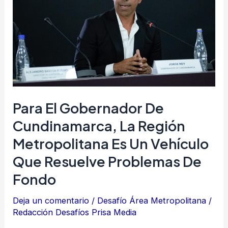
de
Cundinamarca,
la
Región
Metropolitana
es
un
Para El Gobernador De
vehículo
Cundinamarca, La Región
que
Metropolitana Es Un Vehículo
resuelve
problemas
Que Resuelve Problemas De
de
Fondo
fondo
Deja un comentario
/
Desafío Área Metropolitana
/
Redacción Desafíos Prisa Media