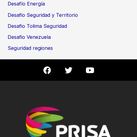
Desafío Energía
Desafio Seguridad y Territorio
Desafio Tolima Seguridad
Desafio Venezuela
Seguridad regiones
F
T
Y
a
w
o
c
i
u
e
t
t
b
t
u
o
e
b
o
r
e
k