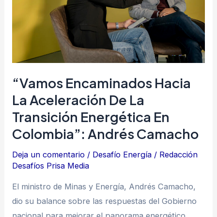
de
la
transición
energética
en
“Vamos Encaminados Hacia
Colombia”:
La Aceleración De La
Andrés
Transición Energética En
Camacho
Colombia”: Andrés Camacho
Deja un comentario
/
Desafío Energía
/
Redacción
Desafíos Prisa Media
El ministro de Minas y Energía, Andrés Camacho,
dio su balance sobre las respuestas del Gobierno
nacional para mejorar el panorama energético.