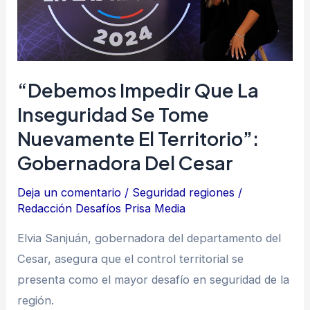
se
tome
nuevamente
el
“Debemos Impedir Que La
territorio”:
Inseguridad Se Tome
gobernadora
Nuevamente El Territorio”:
del
Gobernadora Del Cesar
Cesar
Deja un comentario
/
Seguridad regiones
/
Redacción Desafíos Prisa Media
Elvia Sanjuán, gobernadora del departamento del
Cesar, asegura que el control territorial se
presenta como el mayor desafío en seguridad de la
región.