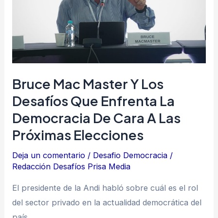
desafíos
que
enfrenta
la
democracia
Bruce Mac Master Y Los
de
Desafíos Que Enfrenta La
cara
Democracia De Cara A Las
a
las
Próximas Elecciones
próximas
Deja un comentario
/
Desafio Democracia
/
elecciones
Redacción Desafíos Prisa Media
El presidente de la Andi habló sobre cuál es el rol
del sector privado en la actualidad democrática del
país.