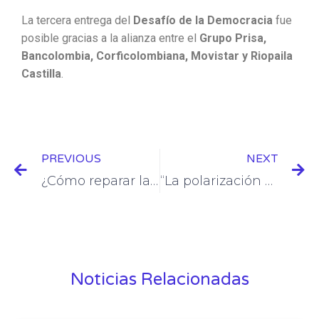
La tercera entrega del
Desafío de la Democracia
fue
posible gracias a la alianza entre el
Grupo Prisa,
Bancolombia, Corficolombiana, Movistar y Riopaila
Castilla
.
Prev
N
PREVIOUS
NEXT
¿Cómo reparar la confianza en la democracia? expertos se preparan para debatirlo
“La polarización es esa sensación de que no hay posibilidad de acuerdo”: Laura Bonilla
Noticias Relacionadas