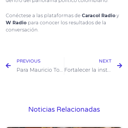
dentro del panorama político colombiano.
Conéctese a las plataformas de
Caracol Radio
y
W Radio
para conocer los resultados de la
conversación.
Prev
N
PREVIOUS
NEXT
Para Mauricio Toro es necesario mejorar cómo se mide la superación de las barreras socioeconómicas
Fortalecer la institucionalidad para mitigar la polarización: el desafío de la democracia colombiana
Noticias Relacionadas