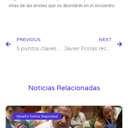
otras de las aristas que se abordarán en el encuentro.
Prev
N
PREVIOUS
NEXT
5 puntos claves en la lucha contra la inseguridad que golpea a los colombianos
Javier Porras reconoce los avances en las relaciones bilaterales
Noticias Relacionadas
Desafio Tolima Seguridad