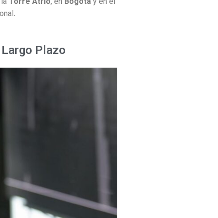
la
Torre Atrio
, en
Bogotá
y en el
onal
.
 Largo Plazo