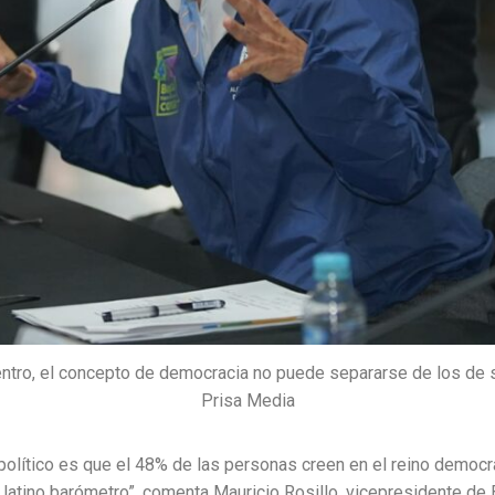
entro, el concepto de democracia no puede separarse de los de se
Prisa Media
político es que el 48% de las personas creen en el reino democr
 latino barómetro”, comenta Mauricio Rosillo, vicepresidente de