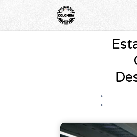
Ir
al
contenido
Est
Des