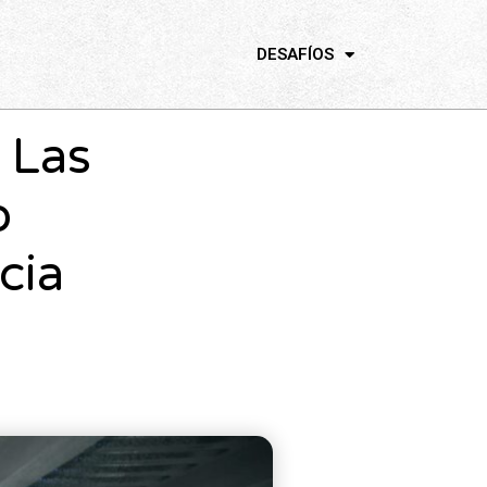
DESAFÍOS
 Las
o
acia