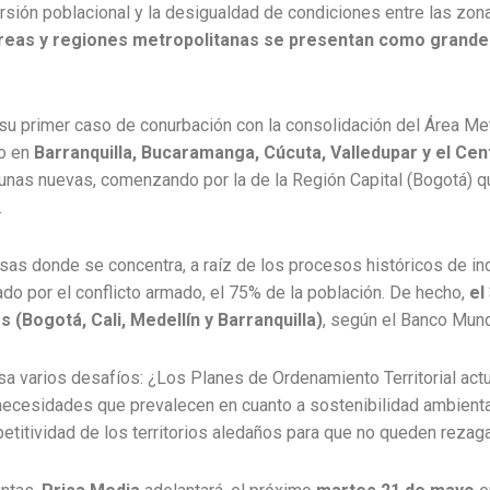
sión poblacional y la desigualdad de condiciones entre las zona
áreas y regiones metropolitanas se presentan como grandes 
 su primer caso de conurbación con la consolidación del Área Met
co en
Barranquilla, Bucaramanga, Cúcuta, Valledupar y el Cen
 unas nuevas, comenzando por la de la Región Capital (Bogotá) q
.
s donde se concentra, a raíz de los procesos históricos de indu
o por el conflicto armado, el 75% de la población. De hecho,
el 
 (Bogotá, Cali, Medellín y Barranquilla)
, según el Banco Mund
a varios desafíos: ¿Los Planes de Ordenamiento Territorial ac
 necesidades que prevalecen en cuanto a sostenibilidad ambienta
titividad de los territorios aledaños para que no queden rezag