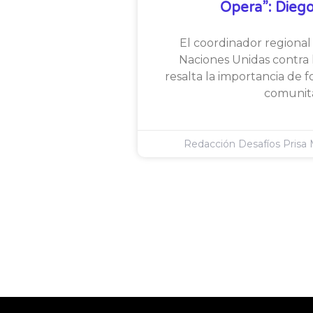
Opera”: Diego
El coordinador regional 
Naciones Unidas contra l
resalta la importancia de f
comunita
Redacción Desafíos Prisa