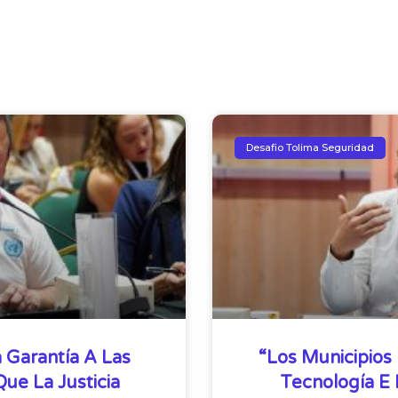
Desafio Tolima Seguridad
 Garantía A Las
“Los Municipios 
e La Justicia
Tecnología E I