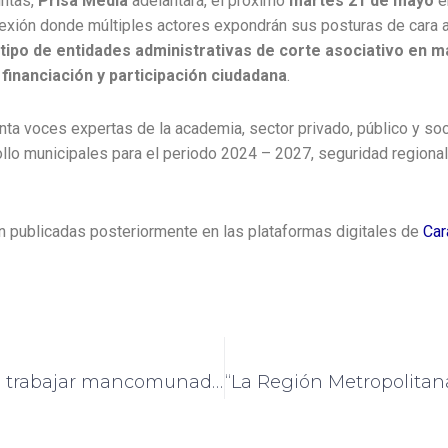
untas,
Prisa Media
adelantará, el próximo
martes 21 de mayo
e
flexión donde múltiples actores expondrán sus posturas de cara a
 tipo de entidades administrativas de corte asociativo en 
financiación y participación ciudadana
.
nta voces expertas de la academia, sector privado, público y soc
lo municipales para el periodo 2024 – 2027, seguridad regional,
n publicadas posteriormente en las plataformas digitales de
Car
“La democracia se debe trabajar mancomunadamente”: Mauricio Rosillo