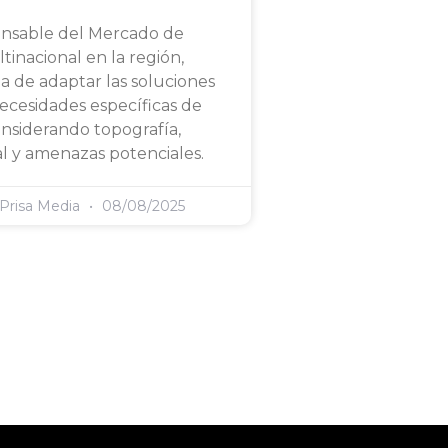
onsable del Mercado de
tinacional en la región,
ia de adaptar las soluciones
necesidades específicas de
considerando topografía,
l y amenazas potenciales.
 Prisa Media
08/08/2025