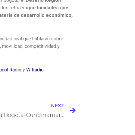
n Bogotá, el
Desafío Región
 los retos y
oportunidades que
materia de desarrollo económico,
iedad civil que hablarán sobre
 movilidad, competitividad y
acol Radio
y
W Radio
.
Next
NEXT
“La Región Metropolitana Bogotá-Cundinamarca no compromete las autonomías territoriales”: expertos opinan