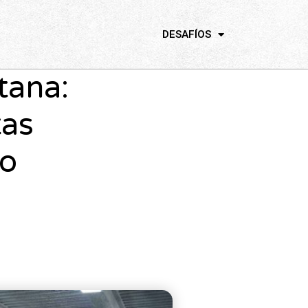
DESAFÍOS
tana:
tas
lo