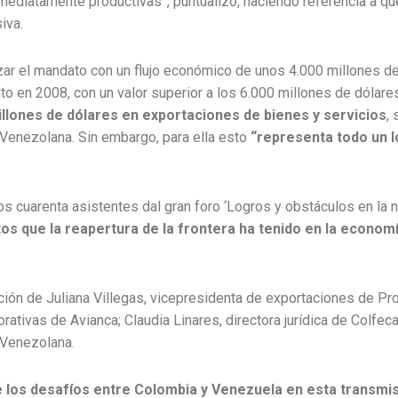
mediatamente productivas”, puntualizó, haciendo referencia a qu
iva.
lizar el mandato con un flujo económico de unos 4.000 millones d
o en 2008, con un valor superior a los 6.000 millones de dólare
illones de dólares en exportaciones de bienes y servicios
,
Venezolana. Sin embargo, para ella esto
“representa todo un 
s cuarenta asistentes dal gran foro ‘Logros y obstáculos en la nu
os que la reapertura de la frontera ha tenido en la economí
ación de Juliana Villegas, vicepresidenta de exportaciones de Pr
rativas de Avianca; Claudia Linares, directora jurídica de Colfec
 Venezolana.
re los desafíos entre Colombia y Venezuela en esta transmis