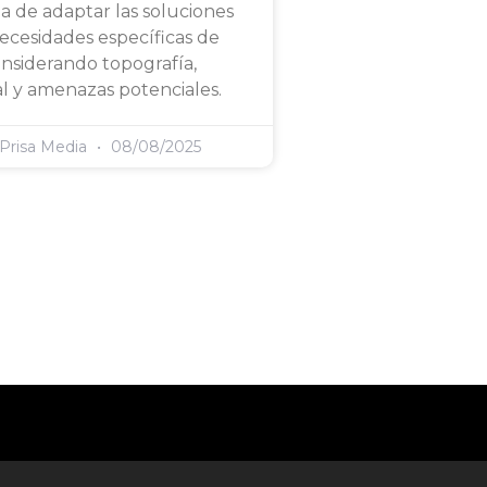
ia de adaptar las soluciones
necesidades específicas de
considerando topografía,
l y amenazas potenciales.
 Prisa Media
08/08/2025