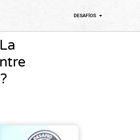
DESAFÍOS
 La
ntre
?