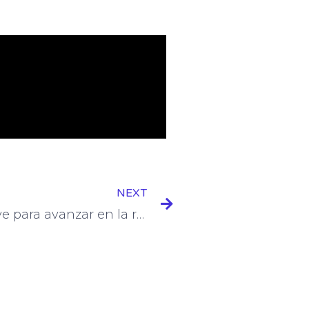
Next
NEXT
Estos son los puntos clave para avanzar en la relación bilateral con Venezuela