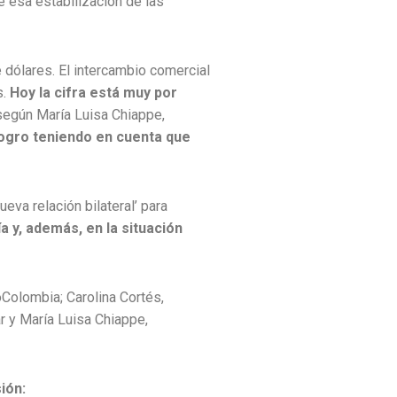
e esa estabilización de las
e dólares. El intercambio comercial
s.
Hoy la cifra está muy por
 según María Luisa Chiappe,
logro teniendo en cuenta que
eva relación bilateral’ para
a y, además, en la situación
oColombia; Carolina Cortés,
ar y María Luisa Chiappe,
ión: