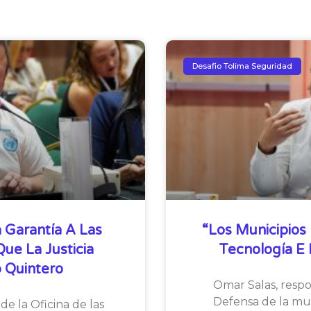
Desafio Tolima Seguridad
 Garantía A Las
“Los Municipios 
e La Justicia
Tecnología E I
 Quintero
Omar Salas, resp
Defensa de la mul
de la Oficina de las