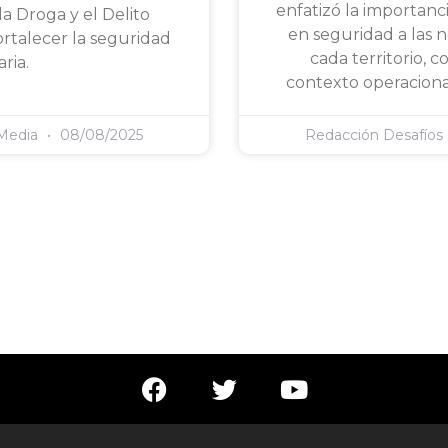
enfatizó la importanc
a Droga y el Delito
en seguridad a las 
ortalecer la seguridad
cada territorio, 
ria.
contexto operaciona
 Media
08/08/2025
Redacción Desafíos
F
T
Y
a
w
o
c
i
u