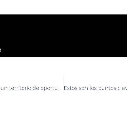
“Norte de Santander es un territorio de oportunidades”: Gobernador Silvano Serrano