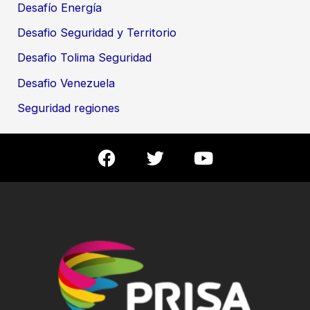
Desafío Energía
Desafio Seguridad y Territorio
Desafio Tolima Seguridad
Desafio Venezuela
Seguridad regiones
F
T
Y
a
w
o
c
i
u
e
t
t
b
t
u
o
e
b
o
r
e
k