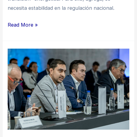
necesita estabilidad en la regulación nacional.
Read More »
Desde
la
UPME
piden
incluir
a
las
comunidades
en
el