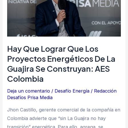
que
los
proyectos
energéticos
de
La
Hay Que Lograr Que Los
Guajira
Proyectos Energéticos De La
se
Guajira Se Construyan: AES
construyan:
Colombia
AES
Colombia
Deja un comentario
/
Desafío Energía
/
Redacción
Desafíos Prisa Media
Jhon Castillo, gerente comercial de la compañía en
Colombia advierte que “sin La Guajira no hay
transición” energética. Para ello, agrega, se